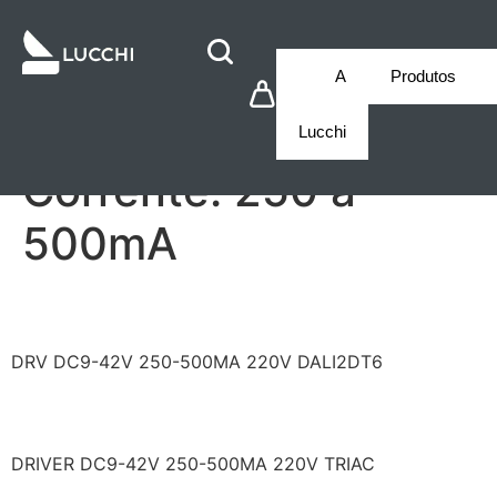
A
Produtos
Lucchi
Corrente:
250 a
500mA
LF/AAD0200500HDS
DRV DC9-42V 250-500MA 220V DALI2DT6
LF/AAT0200500HDS
DRIVER DC9-42V 250-500MA 220V TRIAC