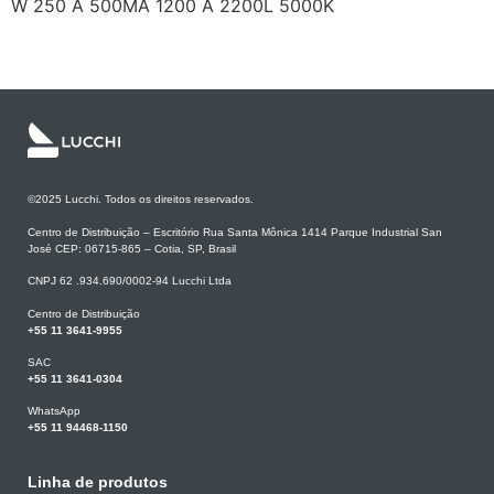
W 250 A 500MA 1200 A 2200L 5000K
Próximo
→
©2025 Lucchi. Todos os direitos reservados.
Centro de Distribuição – Escritório Rua Santa Mônica 1414 Parque Industrial San
José CEP: 06715-865 – Cotia, SP, Brasil
CNPJ 62 .934.690/0002-94 Lucchi Ltda
Centro de Distribuição
+55 11 3641-9955
SAC
+55 11 3641-0304
WhatsApp
+55 11 94468-1150
Linha de produtos