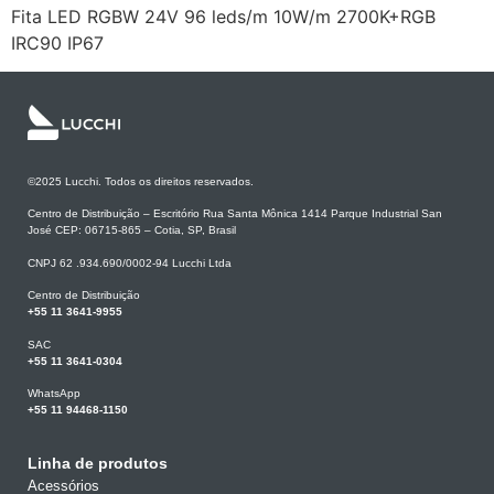
Fita LED RGBW 24V 96 leds/m 10W/m 2700K+RGB
IRC90 IP67
©2025 Lucchi. Todos os direitos reservados.
Centro de Distribuição – Escritório Rua Santa Mônica 1414 Parque Industrial San
José CEP: 06715-865 – Cotia, SP, Brasil
CNPJ 62 .934.690/0002-94 Lucchi Ltda
Centro de Distribuição
+55 11 3641-9955
SAC
+55 11 3641-0304
WhatsApp
+55 11 94468-1150
Linha de produtos
Acessórios